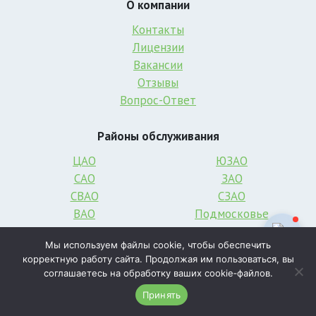
О компании
Контакты
Лицензии
Вакансии
Отзывы
Вопрос-Ответ
Районы обслуживания
ЦАО
ЮЗАО
САО
ЗАО
СВАО
СЗАО
ВАО
Подмосковье
ЮВАО
Троицк
Мы используем файлы cookie, чтобы обеспечить
ЮАО
ТиНАО
корректную работу сайта. Продолжая им пользоваться, вы
соглашаетесь на обработку ваших cookie‑файлов.
Контакты
Принять
г. Москва, ул. Веткина, д. 4