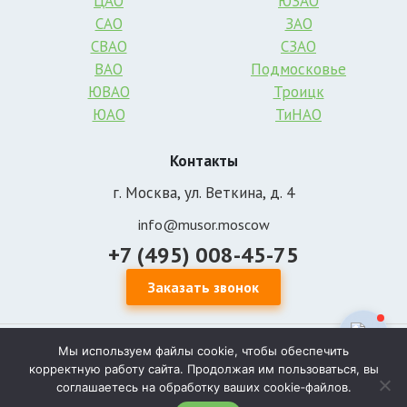
ЦАО
ЮЗАО
САО
ЗАО
СВАО
СЗАО
ВАО
Подмосковье
ЮВАО
Троицк
ЮАО
ТиНАО
Контакты
г. Москва, ул. Веткина, д. 4
info@musor.moscow
+7 (495) 008-45-75
Заказать звонок
Мы используем файлы cookie, чтобы обеспечить
Уважаемые посетители сайта musor.moscow, обращаем Ваше внимание на то,
что информация, размещенная на сайте, носит исключительно
корректную работу сайта. Продолжая им пользоваться, вы
информационно-рекламный характер, и не является офертой или публичной
соглашаетесь на обработку ваших cookie‑файлов.
офертой в соответствии со статьей 435 и пунктом 2 статьи 437 Гражданского