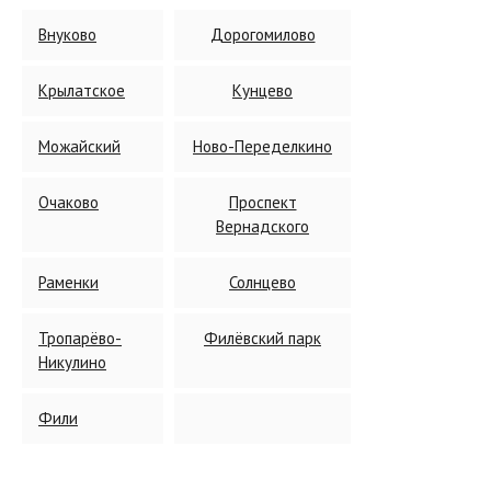
Внуково
Дорогомилово
Крылатское
Кунцево
Можайский
Ново-Переделкино
Очаково
Проспект
Вернадского
Раменки
Солнцево
Тропарёво-
Филёвский парк
Никулино
Фили