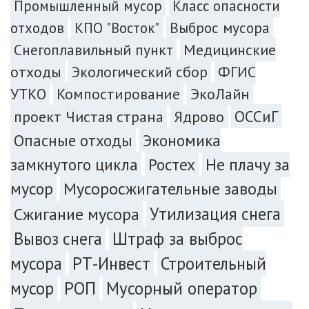
Промышленный мусор
Класс опасности
Выброс мусора
отходов
КПО "Восток"
Снегоплавильный пункт
Медицинские
отходы
Экологический сбор
ФГИС
УТКО
Компостирование
ЭкоЛайн
ОССиГ
проект Чистая страна
Ядрово
Экономика
Опасные отходы
замкнутого цикла
Ростех
Не плачу за
мусор
Мусоросжигательные заводы
Сжигание мусора
Утилизация снега
Вывоз снега
Штраф за выброс
мусора
РТ-Инвест
Строительный
мусор
РОП
Мусорный оператор