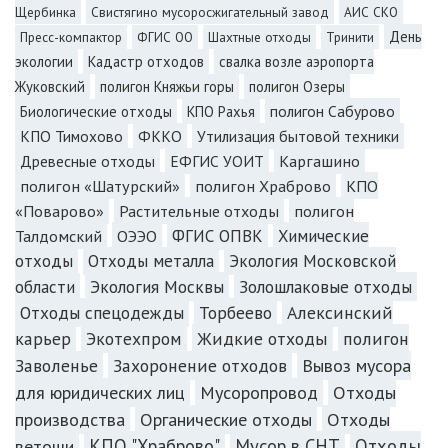
Щербинка
Свистягино мусоросжигательный завод
АИС СКО
День
Пресс-компактор
ФГИС ОО
Шахтные отходы
Тринити
экологии
Кадастр отходов
свалка возле аэропорта
Жуковский
полигон Княжьи горы
полигон Озеры
полигон Сабурово
Биологические отходы
КПО Рахья
КПО Тимохово
ФККО
Утилизация бытовой техники
Каргашино
Древесные отходы
ЕФГИС УОИТ
полигон «Шатурский»
полигон Храброво
КПО
«Поварово»
Растительные отходы
полигон
Талдомский
ОЭЭО
ФГИС ОПВК
Химические
отходы
Отходы металла
Экология Московской
Экология Москвы
Золошлаковые отходы
области
Отходы спецодежды
Торбеево
Алексинский
карьер
Экотехпром
Жидкие отходы
полигон
Заволенье
Захоронение отходов
Вывоз мусора
для юридических лиц
Мусоропровод
Отходы
производства
Органические отходы
Отходы
КПО "Храброво"
Мусор в СНТ
Отходы
ветоши