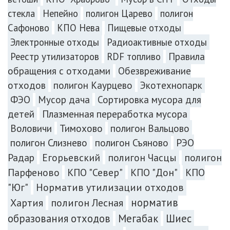
стекла
Непейно
полигон Царево
полигон
Сафоново
КПО Нева
Пищевые отходы
Электронные отходы
Радиоактивные отходы
Реестр утилизаторов
RDF топливо
Правила
обращения с отходами
Обезвреживание
отходов
полигон Каурцево
Экотехнопарк
ФЭО
Мусор дача
Сортировка мусора для
Плазменная переработка мусора
детей
Воловичи
Тимохово
полигон Вальцово
полигон Слизнево
полигон Съяново
РЭО
Радар
Егорьевский
полигон Часцы
полигон
Парфеново
КПО "Север"
КПО "Дон"
КПО
"Юг"
Норматив утилизации отходов
норматив
Хартия
полигон Лесная
образования отходов
Мегабак
Шиес