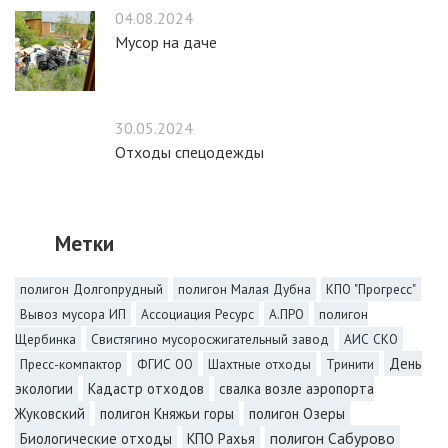
04.08.2024
Мусор на даче
30.05.2024
Отходы спецодежды
Метки
полигон Долгопрудный
полигон Малая Дубна
КПО "Прогресс"
Вывоз мусора ИП
Ассоциация Ресурс
А.ПРО
полигон
Щербинка
Свистягино мусоросжигательный завод
АИС СКО
День
Пресс-компактор
ФГИС ОО
Шахтные отходы
Тринити
экологии
Кадастр отходов
свалка возле аэропорта
Жуковский
полигон Княжьи горы
полигон Озеры
полигон Сабурово
Биологические отходы
КПО Рахья