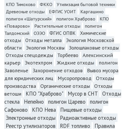
КПО Тимохово
ФККО
Утилизация бытовой техники
Каргашино
Древесные отходы
ЕФГИС УОИТ
полигон «Шатурский»
полигон Храброво
КПО
«Поварово»
Растительные отходы
полигон
Талдомский
ОЭЭО
ФГИС ОПВК
Химические
отходы
Отходы металла
Экология Московской
Экология Москвы
Золошлаковые отходы
области
Отходы спецодежды
Торбеево
Алексинский
карьер
Экотехпром
Жидкие отходы
полигон
Заволенье
Захоронение отходов
Вывоз мусора
для юридических лиц
Мусоропровод
Отходы
производства
Органические отходы
Отходы
КПО "Храброво"
Мусор в СНТ
Отходы
ветоши
стекла
Непейно
полигон Царево
полигон
Сафоново
КПО Нева
Пищевые отходы
Электронные отходы
Радиоактивные отходы
Реестр утилизаторов
RDF топливо
Правила