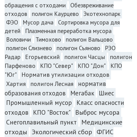
обращения с отходами
Обезвреживание
отходов
полигон Каурцево
Экотехнопарк
ФЭО
Мусор дача
Сортировка мусора для
Плазменная переработка мусора
детей
Воловичи
Тимохово
полигон Вальцово
полигон Слизнево
полигон Съяново
РЭО
Радар
Егорьевский
полигон Часцы
полигон
Парфеново
КПО "Север"
КПО "Дон"
КПО
"Юг"
Норматив утилизации отходов
норматив
Хартия
полигон Лесная
образования отходов
Мегабак
Шиес
Промышленный мусор
Класс опасности
Выброс мусора
отходов
КПО "Восток"
Снегоплавильный пункт
Медицинские
отходы
Экологический сбор
ФГИС