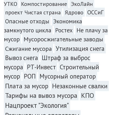
УТКО
Компостирование
ЭкоЛайн
ОССиГ
проект Чистая страна
Ядрово
Экономика
Опасные отходы
замкнутого цикла
Ростех
Не плачу за
мусор
Мусоросжигательные заводы
Сжигание мусора
Утилизация снега
Вывоз снега
Штраф за выброс
мусора
РТ-Инвест
Строительный
мусор
РОП
Мусорный оператор
Плата за мусор
Незаконные свалки
Тарифы на вывоз мусора
КПО
Нацпроект "Экология"