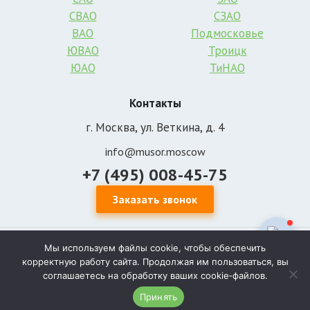
СВАО
СЗАО
ВАО
Подмосковье
ЮВАО
Троицк
ЮАО
ТиНАО
Контакты
г. Москва, ул. Веткина, д. 4
info@musor.moscow
+7 (495) 008-45-75
Заказать звонок
Уважаемые посетители сайта musor.moscow, обращаем Ваше внимание на то,
Мы используем файлы cookie, чтобы обеспечить
что информация, размещенная на сайте, носит исключительно
корректную работу сайта. Продолжая им пользоваться, вы
информационно-рекламный характер, и не является офертой или публичной
соглашаетесь на обработку ваших cookie‑файлов.
офертой в соответствии со статьей 435 и пунктом 2 статьи 437 Гражданского
Принять
кодекса Российской Федерации.