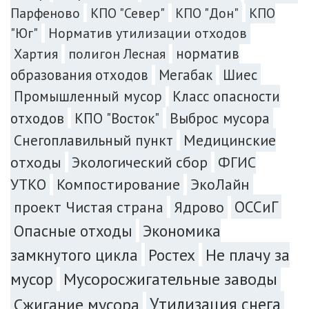
Парфеново
КПО "Север"
КПО "Дон"
КПО
"Юг"
Норматив утилизации отходов
норматив
Хартия
полигон Лесная
образования отходов
Мегабак
Шиес
Промышленный мусор
Класс опасности
Выброс мусора
отходов
КПО "Восток"
Снегоплавильный пункт
Медицинские
отходы
Экологический сбор
ФГИС
УТКО
Компостирование
ЭкоЛайн
ОССиГ
проект Чистая страна
Ядрово
Экономика
Опасные отходы
замкнутого цикла
Ростех
Не плачу за
мусор
Мусоросжигательные заводы
Сжигание мусора
Утилизация снега