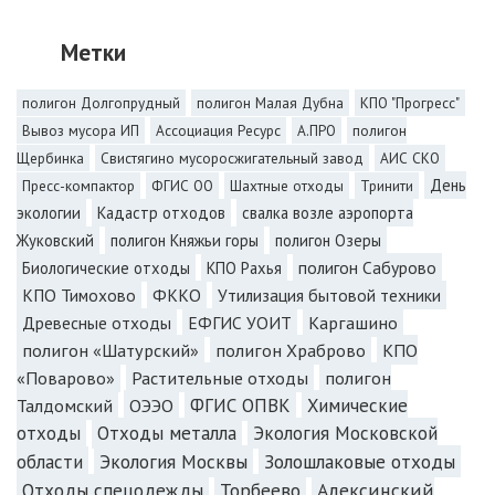
Метки
полигон Долгопрудный
полигон Малая Дубна
КПО "Прогресс"
Вывоз мусора ИП
Ассоциация Ресурс
А.ПРО
полигон
Щербинка
Свистягино мусоросжигательный завод
АИС СКО
День
Пресс-компактор
ФГИС ОО
Шахтные отходы
Тринити
экологии
Кадастр отходов
свалка возле аэропорта
Жуковский
полигон Княжьи горы
полигон Озеры
полигон Сабурово
Биологические отходы
КПО Рахья
КПО Тимохово
ФККО
Утилизация бытовой техники
Каргашино
Древесные отходы
ЕФГИС УОИТ
полигон «Шатурский»
полигон Храброво
КПО
«Поварово»
Растительные отходы
полигон
Талдомский
ОЭЭО
ФГИС ОПВК
Химические
отходы
Отходы металла
Экология Московской
Экология Москвы
Золошлаковые отходы
области
Отходы спецодежды
Торбеево
Алексинский