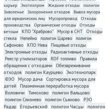
карьер
Экотехпром
Жидкие отходы
полигон
Заволенье
Захоронение отходов
Вывоз мусора
для юридических лиц
Мусоропровод
Отходы
производства
Органические отходы
Отходы
КПО "Храброво"
Мусор в СНТ
Отходы
ветоши
стекла
Непейно
полигон Царево
полигон
Сафоново
КПО Нева
Пищевые отходы
Электронные отходы
Радиоактивные отходы
Реестр утилизаторов
RDF топливо
Правила
обращения с отходами
Обезвреживание
отходов
полигон Каурцево
Экотехнопарк
ФЭО
Мусор дача
Сортировка мусора для
Плазменная переработка мусора
детей
Воловичи
Тимохово
полигон Вальцово
полигон Слизнево
полигон Съяново
РЭО
Радар
Егорьевский
полигон Часцы
полигон