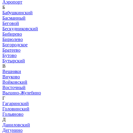
Аэропорт
Б
Бабушкинский
Басманный
Беговой
Бескудниковский
Бибирево
Бирюлево
Богородское
Братеево
Бутово
Бутырский
В
Вешняки
Внуково
Войковский
Восточный
Выхино-Жулебино
Г
Гагаринский
Головинский
Гольяново
Д
Даниловский
Дегунино