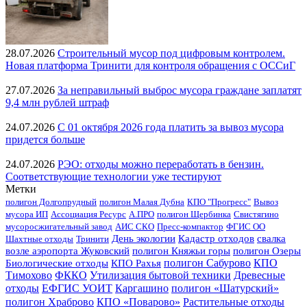
28.07.2026
Строительный мусор под цифровым контролем.
Новая платформа Тринити для контроля обращения с ОССиГ
27.07.2026
За неправильный выброс мусора граждане заплатят
9,4 млн рублей штраф
24.07.2026
С 01 октября 2026 года платить за вывоз мусора
придется больше
24.07.2026
РЭО: отходы можно переработать в бензин.
Соответствующие технологии уже тестируют
Метки
полигон Долгопрудный
полигон Малая Дубна
КПО "Прогресс"
Вывоз
мусора ИП
Ассоциация Ресурс
А.ПРО
полигон Щербинка
Свистягино
мусоросжигательный завод
АИС СКО
Пресс-компактор
ФГИС ОО
День экологии
Кадастр отходов
свалка
Шахтные отходы
Тринити
возле аэропорта Жуковский
полигон Княжьи горы
полигон Озеры
полигон Сабурово
КПО
Биологические отходы
КПО Рахья
Тимохово
ФККО
Утилизация бытовой техники
Древесные
Каргашино
полигон «Шатурский»
отходы
ЕФГИС УОИТ
полигон Храброво
КПО «Поварово»
Растительные отходы