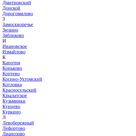
Дмитровский
Донской
Дорогомилово
З
Замоскворечье
Зюзино
Зябликово
И
Ивановское
Измайлово
К
Капотня
Коньково
Коптево
Косино-Ухтомский
Котловка
Красносельский
Крылатское
Кузьминки
Кунцево
Куркино
Л
Левобережный
Лефортово
Лианозово