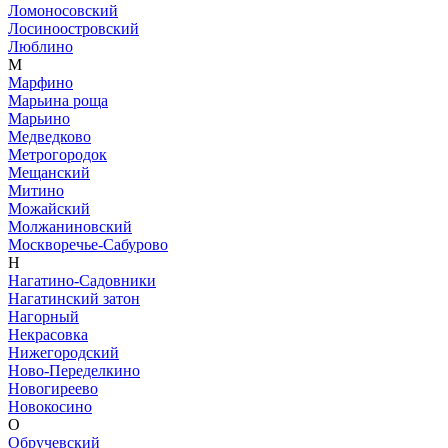
Ломоносовский
Лосиноостровский
Люблино
М
Марфино
Марьина роща
Марьино
Медведково
Метрогородок
Мещанский
Митино
Можайский
Молжаниновский
Москворечье-Сабурово
Н
Нагатино-Садовники
Нагатинский затон
Нагорный
Некрасовка
Нижегородский
Ново-Переделкино
Новогиреево
Новокосино
О
Обручевский