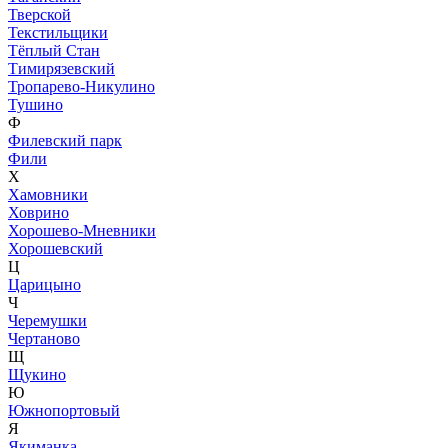
Тверской
Текстильщики
Тёплый Стан
Тимирязевский
Тропарево-Никулино
Тушино
Ф
Филевский парк
Фили
Х
Хамовники
Ховрино
Хорошево-Мневники
Хорошевский
Ц
Царицыно
Ч
Черемушки
Чертаново
Щ
Щукино
Ю
Южнопортовый
Я
Якиманка