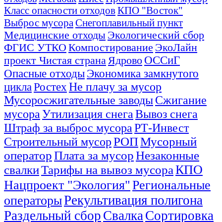
Класс опасности отходов
КПО "Восток"
Выброс мусора
Снегоплавильный пункт
Медицинские отходы
Экологический сбор
ФГИС УТКО
Компостирование
ЭкоЛайн
Ядрово
ОССиГ
проект Чистая страна
Экономика замкнутого
Опасные отходы
цикла
Ростех
Не плачу за мусор
Мусоросжигательные заводы
Сжигание
Утилизация снега
Вывоз снега
мусора
Штраф за выброс мусора
РТ-Инвест
Строительный мусор
РОП
Мусорный
оператор
Плата за мусор
Незаконные
Тарифы на вывоз мусора
КПО
свалки
Региональные
Нацпроект "Экология"
операторы
Рекультивация полигона
Раздельный сбор
Свалка
Сортировка