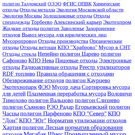
полигон Талдомский
ОЭЭО
ФГИС ОПВК
Химические
отходы
Отходы металла
Экология Московской области
Экология Москвы
Золошлаковые отходы
Отходы
Торбеево
Алексинский карьер
Экотехпром
спецодежды
Жидкие отходы
полигон Заволенье
Захоронение
отходов
Вывоз мусора для юридических лиц
Мусоропровод
Отходы производства
Органические
отходы
Отходы ветоши
КПО "Храброво"
Мусор в СНТ
Непейно
полигон Царево
полигон
Отходы стекла
Сафоново
КПО Нева
Пищевые отходы
Электронные
отходы
Радиоактивные отходы
Реестр утилизаторов
RDF топливо
Правила обращения с отходами
Обезвреживание отходов
полигон Каурцево
Экотехнопарк
ФЭО
Мусор дача
Сортировка мусора
для детей
Плазменная переработка мусора
Воловичи
Тимохово
полигон Вальцово
полигон Слизнево
полигон Съяново
РЭО Радар
Егорьевский
полигон
Часцы
полигон Парфеново
КПО "Север"
КПО
КПО "Юг"
Норматив утилизации отходов
"Дон"
Хартия
полигон Лесная
норматив образования
отходов
Мегабак
Шиес
Промышленный мусор