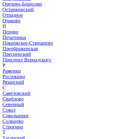
Орехово-Борисово
Останкинский
Отрадное
Очаково
П
Перово
Печатники
Покровское-Стрешнево
Преображенская
Пресненский
Проспект Вернадского
Р
Раменки
Ростокино
Рязанский
С
Савёловский
Свиблово
Северный
Сокол
Сокольники
Солнцево
Строгино
Т
Таганский