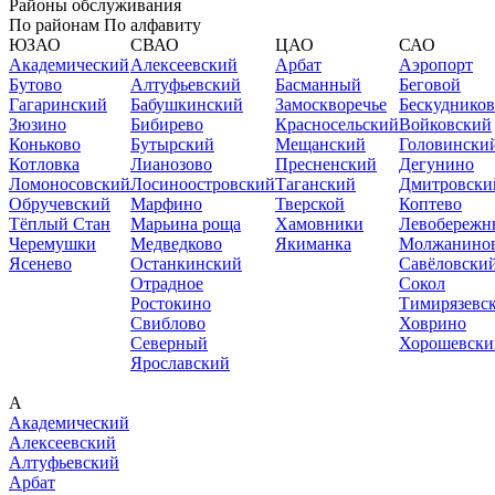
Районы обслуживания
По районам
По алфавиту
ЮЗАО
СВАО
ЦАО
САО
Академический
Алексеевский
Арбат
Аэропорт
Бутово
Алтуфьевский
Басманный
Беговой
Гагаринский
Бабушкинский
Замоскворечье
Бескуднико
Зюзино
Бибирево
Красносельский
Войковский
Коньково
Бутырский
Мещанский
Головински
Котловка
Лианозово
Пресненский
Дегунино
Ломоносовский
Лосиноостровский
Таганский
Дмитровски
Обручевский
Марфино
Тверской
Коптево
Тёплый Стан
Марьина роща
Хамовники
Левобережн
Черемушки
Медведково
Якиманка
Молжанино
Ясенево
Останкинский
Савёловски
Отрадное
Сокол
Ростокино
Тимирязевс
Свиблово
Ховрино
Северный
Хорошевски
Ярославский
А
Академический
Алексеевский
Алтуфьевский
Арбат