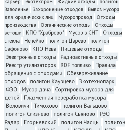
карьер
Экотехпром
Жидкие отходы
полигон
Заволенье
Захоронение отходов
Вывоз мусора
для юридических лиц
Мусоропровод
Отходы
производства
Органические отходы
Отходы
КПО "Храброво"
Мусор в СНТ
Отходы
ветоши
стекла
Непейно
полигон Царево
полигон
Сафоново
КПО Нева
Пищевые отходы
Электронные отходы
Радиоактивные отходы
Реестр утилизаторов
RDF топливо
Правила
обращения с отходами
Обезвреживание
отходов
полигон Каурцево
Экотехнопарк
ФЭО
Мусор дача
Сортировка мусора для
Плазменная переработка мусора
детей
Воловичи
Тимохово
полигон Вальцово
полигон Слизнево
полигон Съяново
РЭО
Радар
Егорьевский
полигон Часцы
полигон