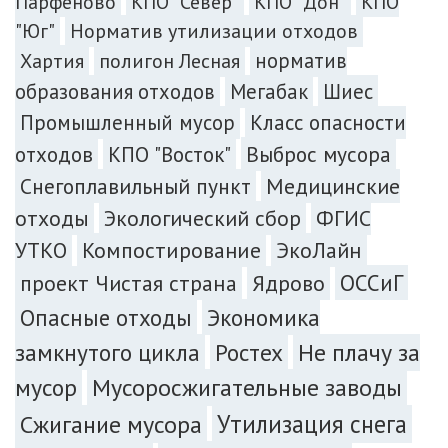
Парфеново
КПО "Север"
КПО "Дон"
КПО
"Юг"
Норматив утилизации отходов
норматив
Хартия
полигон Лесная
образования отходов
Мегабак
Шиес
Промышленный мусор
Класс опасности
Выброс мусора
отходов
КПО "Восток"
Снегоплавильный пункт
Медицинские
отходы
Экологический сбор
ФГИС
УТКО
Компостирование
ЭкоЛайн
ОССиГ
проект Чистая страна
Ядрово
Экономика
Опасные отходы
замкнутого цикла
Ростех
Не плачу за
мусор
Мусоросжигательные заводы
Сжигание мусора
Утилизация снега