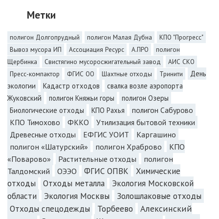
Метки
полигон Долгопрудный
полигон Малая Дубна
КПО "Прогресс"
Вывоз мусора ИП
Ассоциация Ресурс
А.ПРО
полигон
Щербинка
Свистягино мусоросжигательный завод
АИС СКО
День
Пресс-компактор
ФГИС ОО
Шахтные отходы
Тринити
экологии
Кадастр отходов
свалка возле аэропорта
Жуковский
полигон Княжьи горы
полигон Озеры
полигон Сабурово
Биологические отходы
КПО Рахья
КПО Тимохово
ФККО
Утилизация бытовой техники
Каргашино
Древесные отходы
ЕФГИС УОИТ
полигон «Шатурский»
полигон Храброво
КПО
«Поварово»
Растительные отходы
полигон
Талдомский
ОЭЭО
ФГИС ОПВК
Химические
отходы
Отходы металла
Экология Московской
Экология Москвы
Золошлаковые отходы
области
Отходы спецодежды
Торбеево
Алексинский