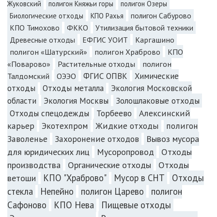
Жуковский
полигон Княжьи горы
полигон Озеры
полигон Сабурово
Биологические отходы
КПО Рахья
КПО Тимохово
ФККО
Утилизация бытовой техники
Каргашино
Древесные отходы
ЕФГИС УОИТ
полигон «Шатурский»
полигон Храброво
КПО
«Поварово»
Растительные отходы
полигон
Талдомский
ОЭЭО
ФГИС ОПВК
Химические
отходы
Отходы металла
Экология Московской
Экология Москвы
Золошлаковые отходы
области
Отходы спецодежды
Торбеево
Алексинский
карьер
Экотехпром
Жидкие отходы
полигон
Заволенье
Захоронение отходов
Вывоз мусора
для юридических лиц
Мусоропровод
Отходы
производства
Органические отходы
Отходы
КПО "Храброво"
Мусор в СНТ
Отходы
ветоши
стекла
Непейно
полигон Царево
полигон
Сафоново
КПО Нева
Пищевые отходы