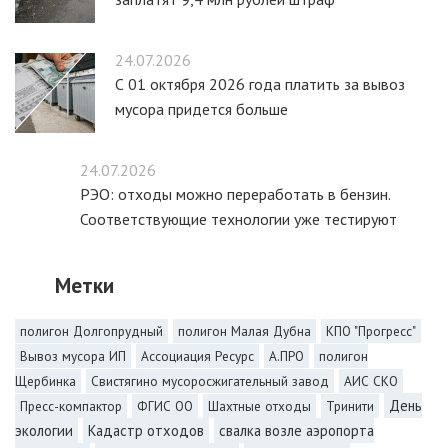
24.07.2026
С 01 октября 2026 года платить за вывоз
мусора придется больше
24.07.2026
РЭО: отходы можно переработать в бензин.
Соответствующие технологии уже тестируют
Метки
полигон Долгопрудный
полигон Малая Дубна
КПО "Прогресс"
Вывоз мусора ИП
Ассоциация Ресурс
А.ПРО
полигон
Щербинка
Свистягино мусоросжигательный завод
АИС СКО
День
Пресс-компактор
ФГИС ОО
Шахтные отходы
Тринити
экологии
Кадастр отходов
свалка возле аэропорта