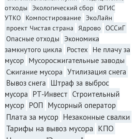
отходы
Экологический сбор
ФГИС
УТКО
Компостирование
ЭкоЛайн
ОССиГ
проект Чистая страна
Ядрово
Экономика
Опасные отходы
замкнутого цикла
Ростех
Не плачу за
мусор
Мусоросжигательные заводы
Сжигание мусора
Утилизация снега
Вывоз снега
Штраф за выброс
мусора
РТ-Инвест
Строительный
мусор
РОП
Мусорный оператор
Плата за мусор
Незаконные свалки
Тарифы на вывоз мусора
КПО