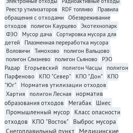
Электронные отходы
Радиоактивные отходы
Реестр утилизаторов
RDF топливо
Правила
обращения с отходами
Обезвреживание
отходов
полигон Каурцево
Экотехнопарк
ФЭО
Мусор дача
Сортировка мусора для
Плазменная переработка мусора
детей
Воловичи
Тимохово
полигон Вальцово
полигон Слизнево
полигон Съяново
РЭО
Радар
Егорьевский
полигон Часцы
полигон
Парфеново
КПО "Север"
КПО "Дон"
КПО
"Юг"
Норматив утилизации отходов
норматив
Хартия
полигон Лесная
образования отходов
Мегабак
Шиес
Промышленный мусор
Класс опасности
Выброс мусора
отходов
КПО "Восток"
Снегоплавильный пункт
Медицинские