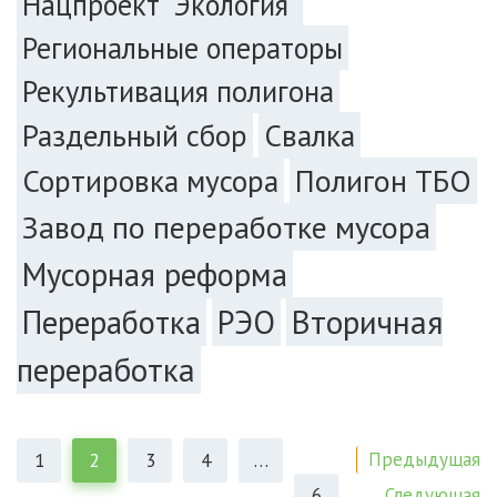
Нацпроект "Экология"
Региональные операторы
Рекультивация полигона
Раздельный сбор
Свалка
Сортировка мусора
Полигон ТБО
Завод по переработке мусора
Мусорная реформа
РЭО
Вторичная
Переработка
переработка
Предыдущая
1
2
3
4
…
Следующая
6