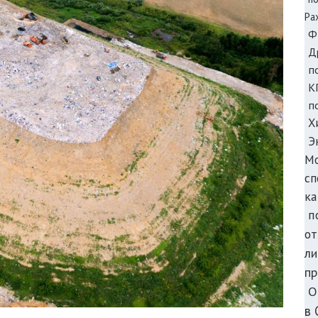
Ра
Ф
Д
п
К
п
Х
Э
М
с
ка
п
от
ли
пр
О
в