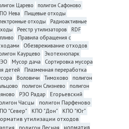
олигон Царево
полигон Сафоново
ПО Нева
Пищевые отходы
лектронные отходы
Радиоактивные
тходы
Реестр утилизаторов
RDF
пливо
Правила обращения с
тходами
Обезвреживание отходов
олигон Каурцево
Экотехнопарк
ЭО
Мусор дача
Сортировка мусора
Плазменная переработка
ля детей
усора
Воловичи
Тимохово
полигон
альцово
полигон Слизнево
полигон
ъяново
РЭО Радар
Егорьевский
олигон Часцы
полигон Парфеново
ПО "Север"
КПО "Дон"
КПО "Юг"
орматив утилизации отходов
норматив
артия
полигон Лесная