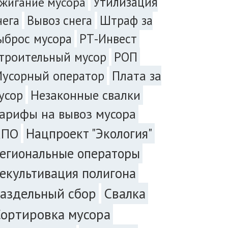
жигание мусора
Утилизация
нега
Вывоз снега
Штраф за
ыброс мусора
РТ-Инвест
троительный мусор
РОП
Плата за
усорный оператор
усор
Незаконные свалки
арифы на вывоз мусора
Нацпроект "Экология"
КПО
егиональные операторы
екультивация полигона
аздельный сбор
Свалка
ортировка мусора