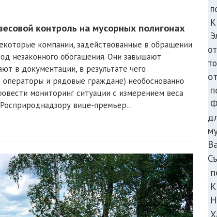
п
К
весовой контроль на мусорных полигонах
Э
екоторые компании, задействованные в обращении
о
тод незаконного обогащения. Они завышают
то
ают в документации, в результате чего
о
е операторы и рядовые граждане) необоснованно
п
ровести мониторинг ситуации с измерением веса
Ф
 Росприроднадзору вице-премьер...
д
м
В
С
п
К
Н
Х