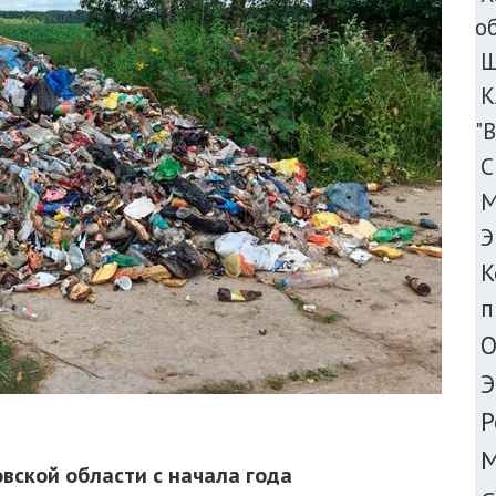
о
Ш
К
"
С
М
Э
К
п
О
Э
Р
М
вской области с начала года