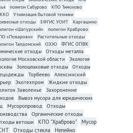
полигон Сабурово
КПО Тимохово
хья
ККО
Утилизация бытовой техники
Каргашино
ревесные отходы
ЕФГИС УОИТ
олигон «Шатурский»
полигон Храброво
ПО «Поварово»
Растительные отходы
олигон Талдомский
ОЭЭО
ФГИС ОПВК
имические отходы
Отходы металла
Экология
кология Московской области
осквы
Золошлаковые отходы
Отходы
пецодежды
Торбеево
Алексинский
рьер
Экотехпром
Жидкие отходы
олигон Заволенье
Захоронение
ходов
Вывоз мусора для юридических
ц
Мусоропровод
Отходы
оизводства
Органические отходы
КПО "Храброво"
Мусор
тходы ветоши
 СНТ
Отходы стекла
Непейно