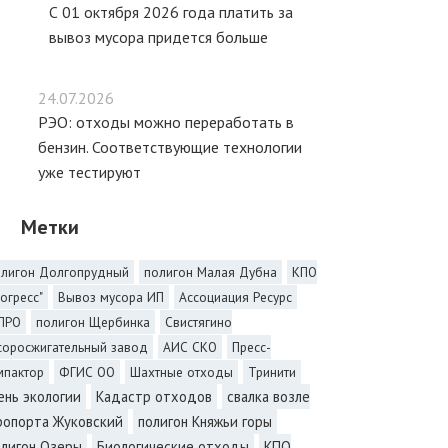
С 01 октября 2026 года платить за
вывоз мусора придется больше
24.07.2026
РЭО: отходы можно переработать в
бензин. Соответствующие технологии
уже тестируют
Метки
олигон Долгопрудный
полигон Малая Дубна
КПО
огресс"
Вывоз мусора ИП
Ассоциация Ресурс
ПРО
полигон Щербинка
Свистягино
соросжигательный завод
АИС СКО
Пресс-
мпактор
ФГИС ОО
Шахтные отходы
Тринити
ень экологии
Кадастр отходов
свалка возле
ропорта Жуковский
полигон Княжьи горы
олигон Озеры
Биологические отходы
КПО