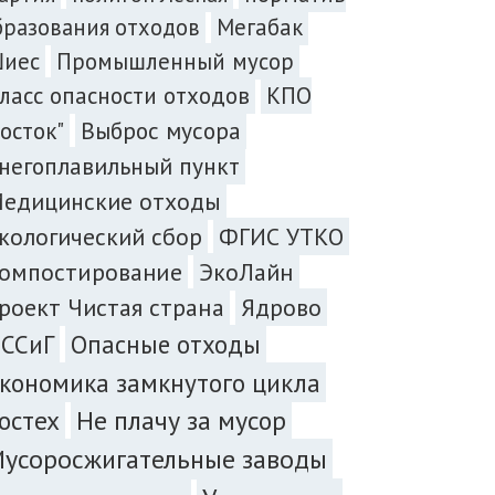
бразования отходов
Мегабак
иес
Промышленный мусор
ласс опасности отходов
КПО
Выброс мусора
Восток"
негоплавильный пункт
едицинские отходы
кологический сбор
ФГИС УТКО
омпостирование
ЭкоЛайн
роект Чистая страна
Ядрово
ССиГ
Опасные отходы
кономика замкнутого цикла
остех
Не плачу за мусор
усоросжигательные заводы