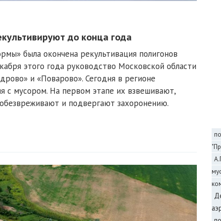
екультивируют до конца года
ормы» была окончена рекультивация полигонов
екабря этого года руководство Московской области
дрово» и «Поварово». Сегодня в регионе
 с мусором. На первом этапе их взвешивают,
 обезвреживают и подвергают захоронению.
п
"Пр
А.
му
ко
Д
аэ
п