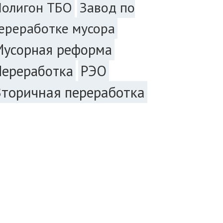
Завод по
Полигон ТБО
ереработке мусора
Мусорная реформа
РЭО
Переработка
Вторичная переработка