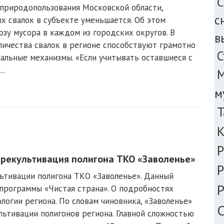
С
 природопользования Московской области,
с
 свалок в субъекте уменьшается. Об этом
зу мусора в каждом из городских округов. В
в
личества свалок в регионе способствуют грамотно
С
льные механизмы. «Если учитывать оставшиеся с
..
М
м
Т
Р
 рекультивация полигона ТКО «Заволенье»
Р
ьтивации полигона ТКО «Заволенье». Данный
Р
программы «Чистая страна». О подробностях
логии региона. По словам чиновника, «Заволенье»
С
льтивации полигонов региона. Главной сложностью