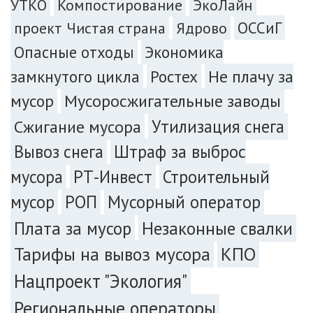
УТКО
Компостирование
ЭкоЛайн
ОССиГ
проект Чистая страна
Ядрово
Экономика
Опасные отходы
замкнутого цикла
Ростех
Не плачу за
мусор
Мусоросжигательные заводы
Сжигание мусора
Утилизация снега
Вывоз снега
Штраф за выброс
мусора
РТ-Инвест
Строительный
мусор
РОП
Мусорный оператор
Плата за мусор
Незаконные свалки
Тарифы на вывоз мусора
КПО
Нацпроект "Экология"
Региональные операторы