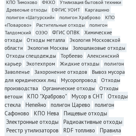
КПО Тимохово
ФККО
Утилизация бытовой техники
Каргашино
Древесные отходы
ЕФГИС УОИТ
полигон «Шатурский»
полигон Храброво
КПО
«Поварово»
Растительные отходы
полигон
Талдомский
ОЭЭО
ФГИС ОПВК
Химические
отходы
Отходы металла
Экология Московской
Экология Москвы
Золошлаковые отходы
области
Отходы спецодежды
Торбеево
Алексинский
карьер
Экотехпром
Жидкие отходы
полигон
Заволенье
Захоронение отходов
Вывоз мусора
для юридических лиц
Мусоропровод
Отходы
производства
Органические отходы
Отходы
КПО "Храброво"
Мусор в СНТ
Отходы
ветоши
стекла
Непейно
полигон Царево
полигон
Сафоново
КПО Нева
Пищевые отходы
Электронные отходы
Радиоактивные отходы
Реестр утилизаторов
RDF топливо
Правила