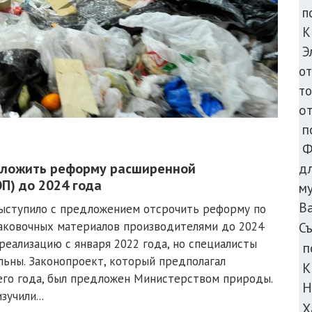
п
К
Э
о
то
о
п
Ф
тложить реформу расширенной
д
П) до 2024 года
м
В
ыступило с предложением отсрочить реформу по
паковочных материалов производителями до 2024
С
 реализацию с января 2022 года, но специалисты
п
льны. Законопроект, который предполагал
К
го года, был предложен Министерством природы.
Н
учили...
Х