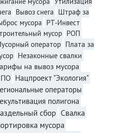
жигание мусора
Утилизация
нега
Вывоз снега
Штраф за
ыброс мусора
РТ-Инвест
троительный мусор
РОП
Плата за
усорный оператор
усор
Незаконные свалки
арифы на вывоз мусора
Нацпроект "Экология"
КПО
егиональные операторы
екультивация полигона
аздельный сбор
Свалка
ортировка мусора