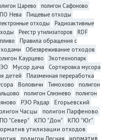
олигон Царево
полигон Сафоново
ПО Нева
Пищевые отходы
лектронные отходы
Радиоактивные
тходы
Реестр утилизаторов
RDF
пливо
Правила обращения с
тходами
Обезвреживание отходов
олигон Каурцево
Экотехнопарк
ЭО
Мусор дача
Сортировка мусора
Плазменная переработка
ля детей
усора
Воловичи
Тимохово
полигон
альцово
полигон Слизнево
полигон
ъяново
РЭО Радар
Егорьевский
олигон Часцы
полигон Парфеново
ПО "Север"
КПО "Дон"
КПО "Юг"
орматив утилизации отходов
норматив
артия
полигон Лесная