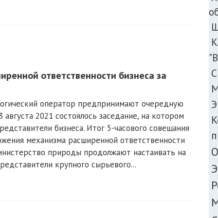
о
Ш
К
"
С
ширенной ответственности бизнеса за
М
Э
логический оператор предпринимают очередную
 августа 2021 состоялось заседание, на котором
К
редставители бизнеса. Итог 5-часового совещания
п
ложения механизма расширенной ответственности
О
инистерство природы продолжают настаивать на
редставители крупного сырьевого...
Э
Р
М