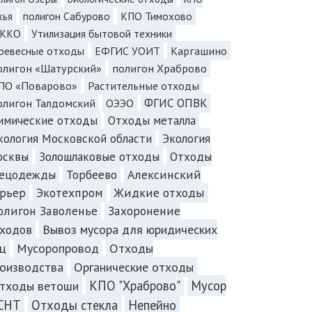
полигон Сабурово
КПО Тимохово
хья
ККО
Утилизация бытовой техники
Каргашино
ревесные отходы
ЕФГИС УОИТ
олигон «Шатурский»
полигон Храброво
ПО «Поварово»
Растительные отходы
олигон Талдомский
ОЭЭО
ФГИС ОПВК
имические отходы
Отходы металла
Экология
кология Московской области
осквы
Золошлаковые отходы
Отходы
пецодежды
Торбеево
Алексинский
рьер
Экотехпром
Жидкие отходы
олигон Заволенье
Захоронение
ходов
Вывоз мусора для юридических
ц
Мусоропровод
Отходы
оизводства
Органические отходы
КПО "Храброво"
Мусор
тходы ветоши
 СНТ
Отходы стекла
Непейно