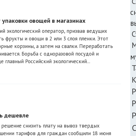
С
с
т упаковки овощей в магазинах
в
ий экологический оператор, призвав ведущих
С
ь фрукты и овощи в 2 или 3 слоя пленки. Этот
М
рные корзины, а затем на свалки. Переработать
нчивается. Борьба с одноразовой посудой и
м
 главный Российский экологический...
Т
Р
Р
Р
ть дешевле
и решение снизить плату на вывоз твердых
С
ьшении тарифов для граждан сообщили 18 июня