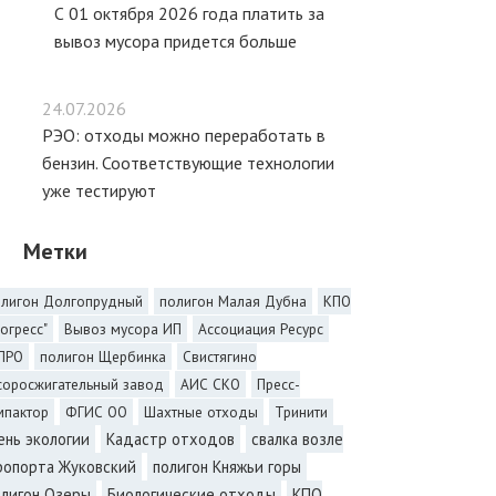
С 01 октября 2026 года платить за
вывоз мусора придется больше
24.07.2026
РЭО: отходы можно переработать в
бензин. Соответствующие технологии
уже тестируют
Метки
олигон Долгопрудный
полигон Малая Дубна
КПО
огресс"
Вывоз мусора ИП
Ассоциация Ресурс
ПРО
полигон Щербинка
Свистягино
соросжигательный завод
АИС СКО
Пресс-
мпактор
ФГИС ОО
Шахтные отходы
Тринити
ень экологии
Кадастр отходов
свалка возле
ропорта Жуковский
полигон Княжьи горы
олигон Озеры
Биологические отходы
КПО