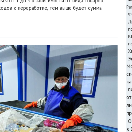
ся от 1 до 5 в зависимости от вида товаров.
Ра
ходов к переработке, тем выше будет сумма
Ф
Д
п
К
п
Х
Э
М
с
ка
п
от
ли
пр
О
в