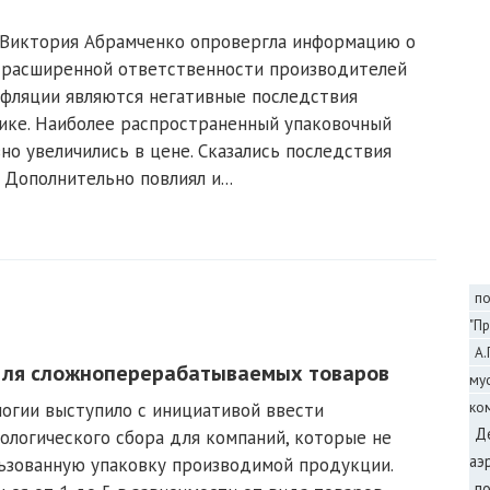
 Виктория Абрамченко опровергла информацию о
 расширенной ответственности производителей
инфляции являются негативные последствия
тике. Наиболее распространенный упаковочный
но увеличились в цене. Сказались последствия
Дополнительно повлиял и...
п
"Пр
А.
для сложноперерабатываемых товаров
му
ко
огии выступило с инициативой ввести
Д
логического сбора для компаний, которые не
аэ
льзованную упаковку производимой продукции.
п