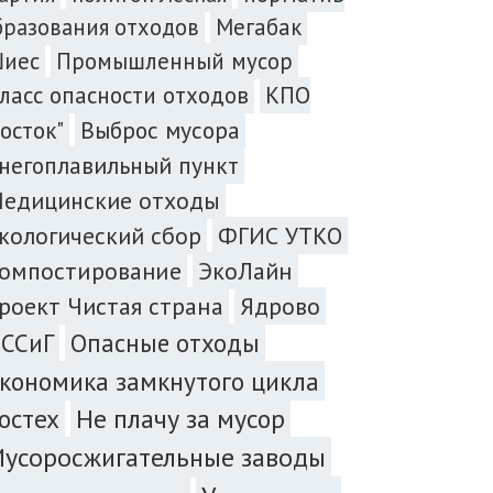
бразования отходов
Мегабак
иес
Промышленный мусор
ласс опасности отходов
КПО
Выброс мусора
Восток"
негоплавильный пункт
едицинские отходы
кологический сбор
ФГИС УТКО
омпостирование
ЭкоЛайн
роект Чистая страна
Ядрово
ССиГ
Опасные отходы
кономика замкнутого цикла
остех
Не плачу за мусор
усоросжигательные заводы